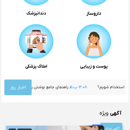
دندانپزشک
داروساز
پوست و زیبایی
املاک پزشکی
ینیک دندانپزشکی استخدام شویم؟
۱۲:۰۸ ب٫ظ
اخبار روز
راهنمای جامع نوشتن رزومه 
آگهی
ویژه
آگهی ویژه