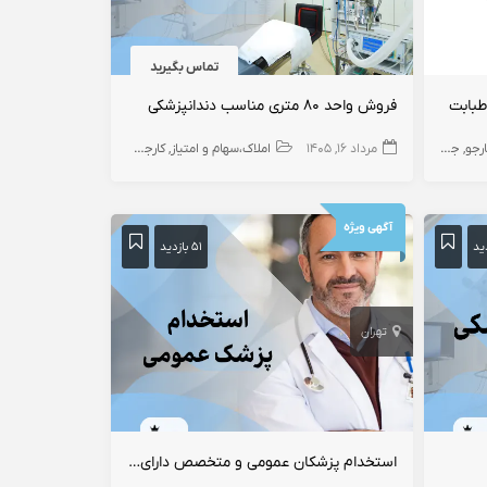
تماس بگیرید
طبابت
فروش واحد ۸۰ متری مناسب دندانپزشکی
ارجو
جراح
زنان و زایمان
مرداد ۱۶, ۱۴۰۵
املاک،سهام و امتیاز
کارجو
مطب
اجاره و فروش مطب
آگهی ویژه
۵۱ بازدید
تهران
استخدام پزشکان عمومی و متخصص دارای پروانه اسلامشهر