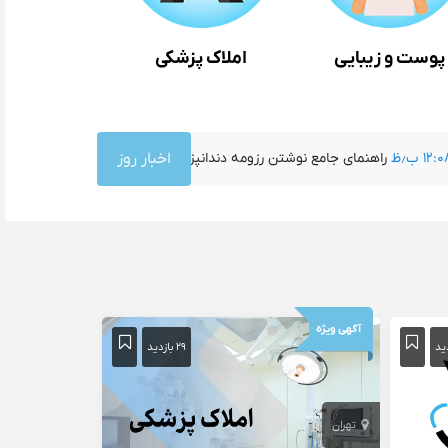
پوست و زیبایی
املاک پزشکی
ام شویم؟
۱۲:۰۸ ب٫ظ
اخبار روز
راهنمای جامع نوشتن رزومه دندانپزشکی
۴:۳۹ ب٫ظ
آگهی ویژه
۲۹ بازدید
تهران