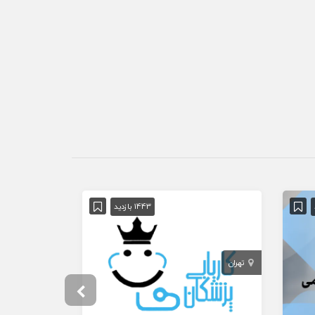
1443 بازدید
تهران
تهران