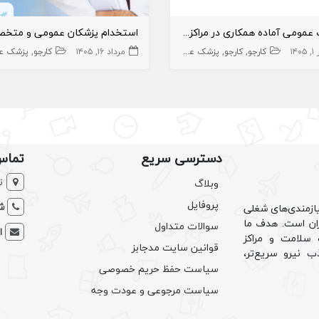
پزشک عمومی آماده همکاری در مراکز درمانی و زیبایی
۱۴۰
کارجو
کارجو
پزشک عمومی
پوست و زیبایی
مرداد ۱۶, ۱۴۰۵
زیبایی
کارجو
پزشک عمومی پوس
پزشک عم
دسترسی سریع
تماس
ت
وبلاگ
پروفایل
شم
ازمندی‌های شغلی
یران است. هدف ما
سوالات متداول
ا
سلامت و مراکز
قوانین سایت مدجابز
ب نیرو سریع‌تر،
سیاست حفظ حریم خصوصی
سیاست مرجوعی و عودت وجه