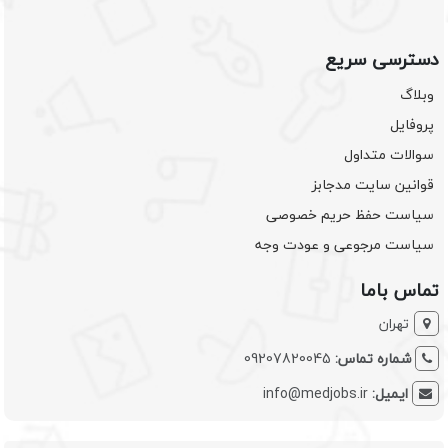
دسترسی سریع
وبلاگ
پروفایل
سوالات متداول
قوانین سایت مدجابز
سیاست حفظ حریم خصوصی
سیاست مرجوعی و عودت وجه
تماس باما
تهران
شماره تماس:
09207820045
ایمیل:
info@medjobs.ir