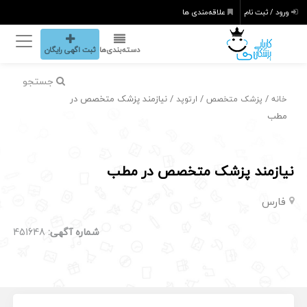
ورود / ثبت نام
علاقه‌مندی ها
دسته‌بندی‌ها
ثبت اگهی رایگان
جستجو
/
/
/ نیازمند پزشک متخصص در
خانه
پزشک متخصص
ارتوپد
مطب
نیازمند پزشک متخصص در مطب
فارس
شماره آگهی:
451648