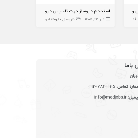
استخدام داروساز به عنوان موسس و مسئول فنی داروخانه در کنگان
استخدام داروساز جهت تاسیس داروخانه در درمانگاه
وخانه
تیر ۲۳, ۱۴۰۵
داروخانه و داروساز
داروساز
داروخانه و داروساز
خرداد ۲۹, ۱۴۰۵
 باما
هران
اره تماس:
09207820045
یمیل:
info@medjobs.ir