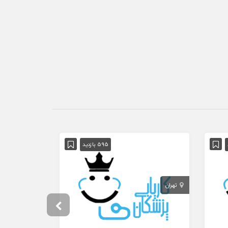
595 بازدید
تهران
تهران