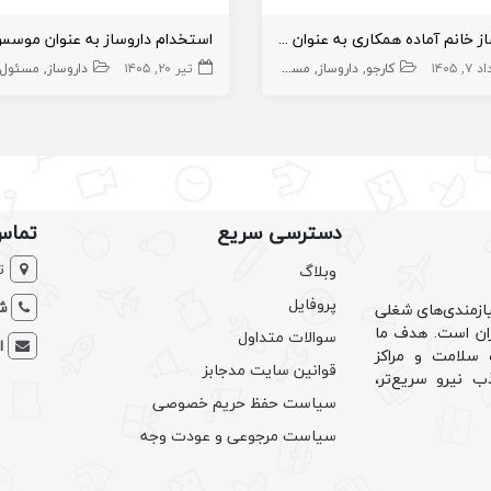
داروساز خانم آماده همکاری به عنوان قائم مقام ثابت
۷, ۱۴۰۵
کارجو
داروساز
مسئول فنی داروخانه
تیر ۲۰, ۱۴۰۵
داروخانه و داروساز
داروساز
مسئول فنی دار
دسترسی سریع
تماس
ت
وبلاگ
پروفایل
شم
ازمندی‌های شغلی
یران است. هدف ما
سوالات متداول
ا
سلامت و مراکز
قوانین سایت مدجابز
ب نیرو سریع‌تر،
سیاست حفظ حریم خصوصی
سیاست مرجوعی و عودت وجه