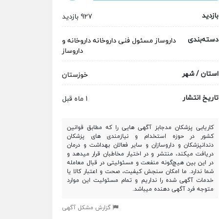
بازدید
927 بازدید
دسته‌بندی
داروساز
مسئول فنی داروخانه
داروخانه و
داروساز
استان / شهر
خوزستان
تاریخ انتشار
1 ماه قبل
کاریابی پزشکان مدجابز آگهی هایی را که مطابق قوانین
کشور در حوزه استخدام و نیازمندی های پزشکان
دندانپزشکان و داروسازان و سایر فعالان بهداشت و درمان
دریافت میکند، منتشر و در اختیار مخاطبان قرار میدهد و
در این بین هیچ‌گونه منفعت و مسئولیتی در قبال معامله
شما ندارد. ما امکان سنجش کیفیت، صحت و اعتبار کالا یا
خدمات آگهی شده را نداریم و تمام مسئولیت این موارد
متوجه فرد آگهی دهنده میباشد.
گزارش مشکل آگهی