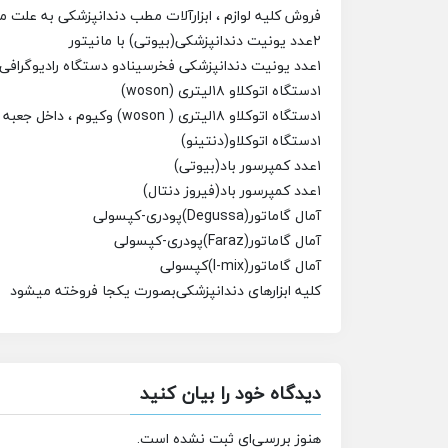
فروش کلیه لوازم ، ابزارآلات مطب دندانپزشکی به علت 
۲عدد یونیت دندانپزشکی(بیوتی) با مانیتور
۱عدد یونیت دندانپزشکی فخرسینا
دو دستگاه رادیوگرافی
۱دستگاه اتوکلاو ۱۸لیتری (woson)
۱دستگاه اتوکلاو ۱۸لیتری ( woson) وکیوم ، داخل جعبه
۱دستگاه اتوکلاو(دنتینو)
۱عدد کمپرسور باد(بیوتی)
۱عدد کمپرسور باد(فیروز دنتال)
آمال گاماتور(Degussa)پودری-کپسولی
آمال گاماتور(Faraz)پودری-کپسولی
آمال گاماتور(I-mix)کپسولی
کلیه ابزارهای دندانپزشکی
بصورت یکجا فروخته میشود
دیدگاه خود را بیان کنید
هنوز بررسی‌ای ثبت نشده است.