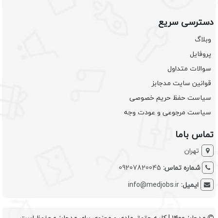
دسترسی سریع
وبلاگ
پروفایل
سوالات متداول
قوانین سایت مدجابز
سیاست حفظ حریم خصوصی
سیاست مرجوعی و عودت وجه
تماس باما
تهران
شماره تماس:
09207820045
ایمیل:
info@medjobs.ir
مدجابز ۱۴۰۰ | کلیه حقوق مادی و معنوی برای مدجابز محفوظ است.