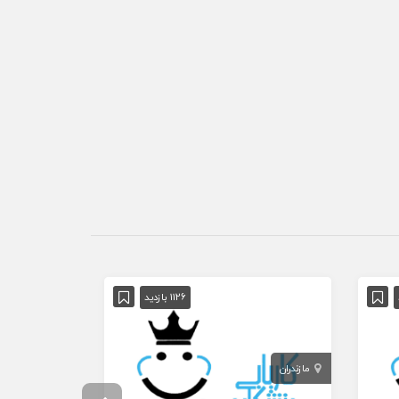
آگهی ویژه
1126 بازدید
مازندران
تهران