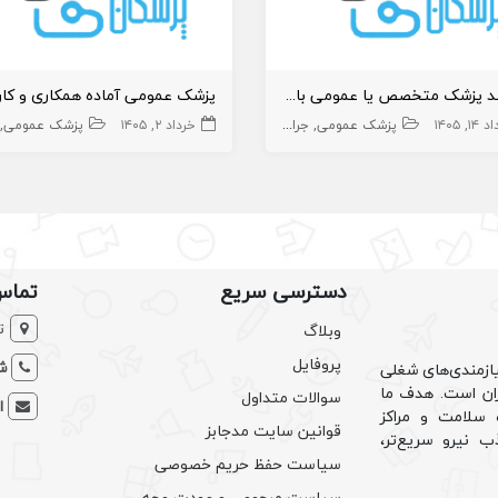
نیازمند پزشک متخصص یا عمومی با پروانه تهران
۱, ۱۴۰۵
پزشک عمومی پوست
پزشک عمومی
جراح عمومی
خرداد ۲, ۱۴۰۵
بیهوشی و درد
پزشک متخصص
ریه
پزشک عمومی
جرا
دسترسی سریع
تماس
ت
وبلاگ
پروفایل
شم
ازمندی‌های شغلی
یران است. هدف ما
سوالات متداول
ا
سلامت و مراکز
قوانین سایت مدجابز
ب نیرو سریع‌تر،
سیاست حفظ حریم خصوصی
سیاست مرجوعی و عودت وجه