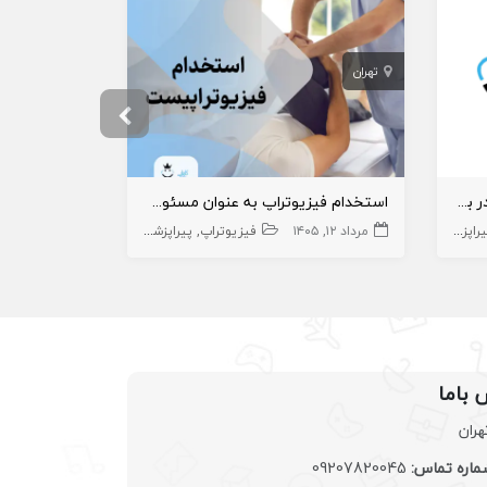
تهران
تهران
استخدام پرستار دارای پایان طرح در بیمارستان
استخدام فیزیوتراپ به عنوان مسئول فنی بخش فیزیوتراپی درمانگاه
نیازمند کار
راپزشک
مرداد ۱۲, ۱۴۰۵
فیزیوتراپ
پیراپزشک
تیر ۲۵, ۱۴۰۵
 باما
هران
اره تماس:
09207820045