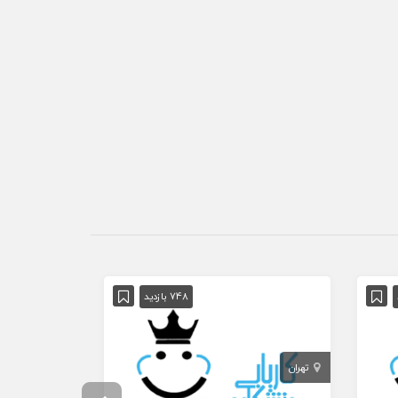
748 بازدید
تهران
تهران