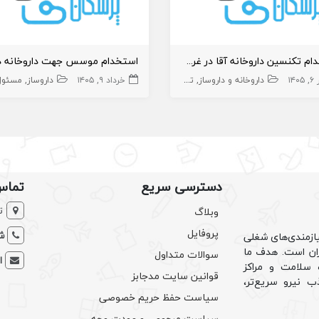
استخدام تکنسین داروخانه آقا در غرب تهران
۱۴۰
وساز
املاک،سهام و امتیاز
داروخانه و داروساز
تکنسین دارویی
اجاره داروخانه
خرداد ۹, ۱۴۰۵
داروساز
مسئول فنی د
دسترسی سریع
تماس
ت
وبلاگ
پروفایل
شم
ازمندی‌های شغلی
یران است. هدف ما
سوالات متداول
ا
سلامت و مراکز
قوانین سایت مدجابز
ب نیرو سریع‌تر،
سیاست حفظ حریم خصوصی
سیاست مرجوعی و عودت وجه