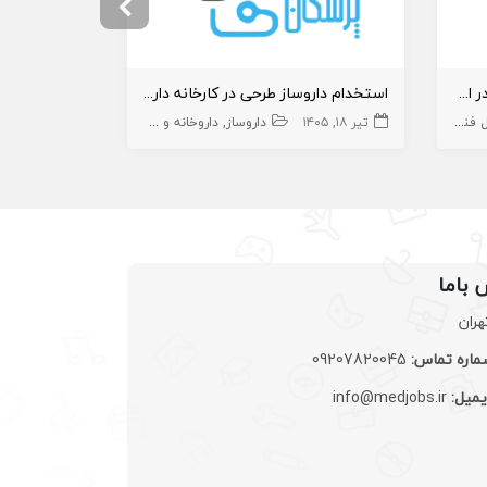
استخدام موسس جهت داروخانه در استان بوشهر
استخدام داروساز طرحی در کارخانه داروسازی
اروخانه
تیر ۱۸, ۱۴۰۵
داروخانه و داروساز
داروساز
داروخانه و داروساز
تیر ۲۸, ۱۴۰۵
داروساز در صنعت
 باما
هران
اره تماس:
09207820045
یمیل:
info@medjobs.ir