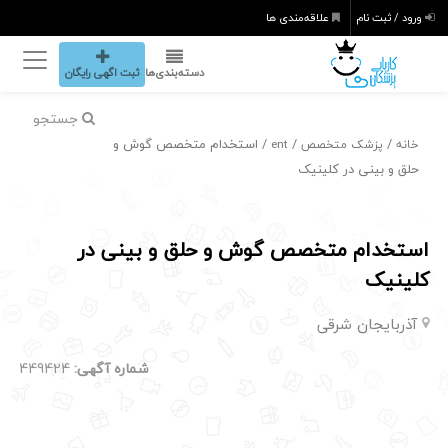
ورود / ثبت نام
علاقه‌مندی ها
دسته‌بندی‌ها
ثبت اگهی رایگان
جستجو
/
/
/ استخدام متخصص گوش و
خانه
پزشک متخصص
ent
حلق و بینی در کلینیک
استخدام متخصص گوش و حلق و بینی در
کلینیک
آذربایجان شرقی
شماره آگهی:
449424