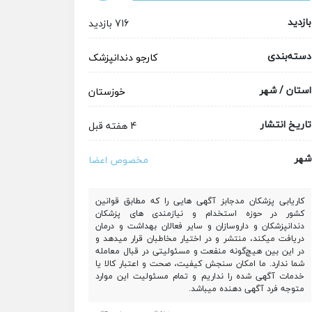
بازدید
716 بازدید
دسته‌بندی
کارجو
دندانپزشک
استان / شهر
خوزستان
تاریخ انتشار
4 هفته قبل
شهر
مخصوص اعضا
کاریابی پزشکان مدجابز آگهی هایی را که مطابق قوانین
کشور در حوزه استخدام و نیازمندی های پزشکان
دندانپزشکان و داروسازان و سایر فعالان بهداشت و درمان
دریافت میکند، منتشر و در اختیار مخاطبان قرار میدهد و
در این بین هیچ‌گونه منفعت و مسئولیتی در قبال معامله
شما ندارد. ما امکان سنجش کیفیت، صحت و اعتبار کالا یا
خدمات آگهی شده را نداریم و تمام مسئولیت این موارد
متوجه فرد آگهی دهنده میباشد.