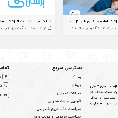
دندانپزشک آماده همکاری با مراکز درمانی استان فارس
۱۶, ۱۴۰۵
کارجو
دندانپزشک عمومی
دندانپزشک
تیر ۲۸, ۱۴۰۵
دندانپزشک
دستیار 
دسترسی سریع
تماس
ت
وبلاگ
پروفایل
شم
ازمندی‌های شغلی
یران است. هدف ما
سوالات متداول
ا
سلامت و مراکز
قوانین سایت مدجابز
ب نیرو سریع‌تر،
سیاست حفظ حریم خصوصی
سیاست مرجوعی و عودت وجه