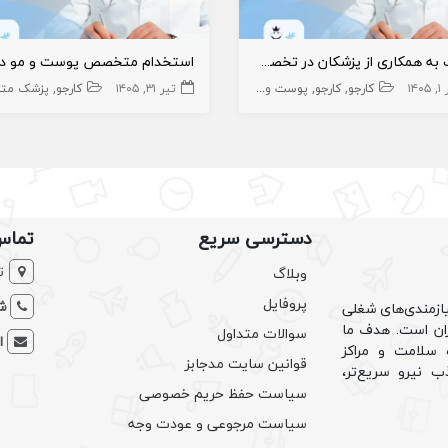
دعوت به همکاری از پزشکان در تخصص های مختلف
۱۴۰
کارجو
کارجو
پوست و زیبایی
تیر ۳۱, ۱۴۰۵
جراح فک و صورت
دندانپزشک
کارجو
پزشک متخ
دندانپزشک
دسترسی سریع
تماس
ت
وبلاگ
پروفایل
شم
ازمندی‌های شغلی
یران است. هدف ما
سوالات متداول
ا
سلامت و مراکز
قوانین سایت مدجابز
ب نیرو سریع‌تر،
سیاست حفظ حریم خصوصی
سیاست مرجوعی و عودت وجه