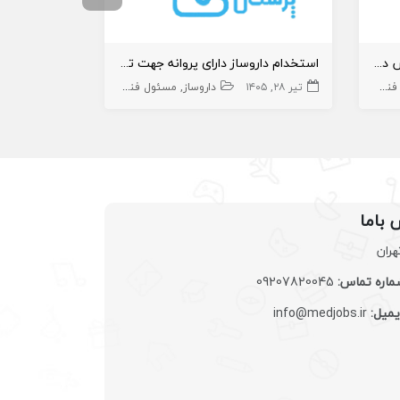
استخدام داروساز به عنوان موسس داروخانه در خرم آباد
استخدام داروساز دارای پروانه جهت تاسیس داروخانه
خانه
تیر ۲۸, ۱۴۰۵
داروخانه و داروساز
داروساز
مسئول فنی داروخانه
تیر ۱۸, ۱۴۰۵
داروخانه و داروسا
 باما
هران
اره تماس:
09207820045
یمیل:
info@medjobs.ir