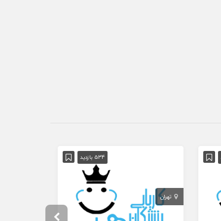
534 بازدید
تهران
همدان