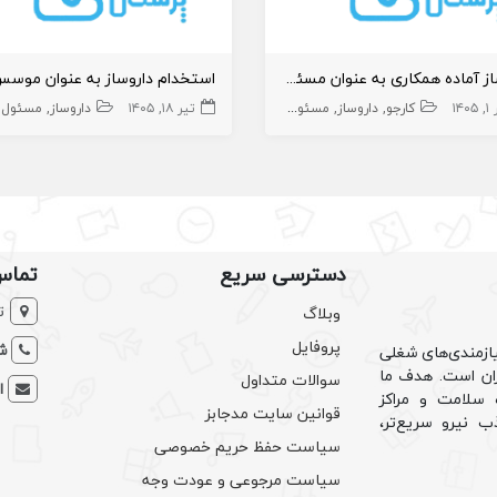
داروساز آماده همکاری به عنوان مسئول فنی در تهران
۱۴۰
کارجو
داروساز
مسئول فنی داروخانه
تیر ۱۸, ۱۴۰۵
داروخانه و داروساز
داروساز
مسئول فنی دارو
دسترسی سریع
تماس
ت
وبلاگ
پروفایل
شم
ازمندی‌های شغلی
یران است. هدف ما
سوالات متداول
ا
سلامت و مراکز
قوانین سایت مدجابز
ب نیرو سریع‌تر،
سیاست حفظ حریم خصوصی
سیاست مرجوعی و عودت وجه