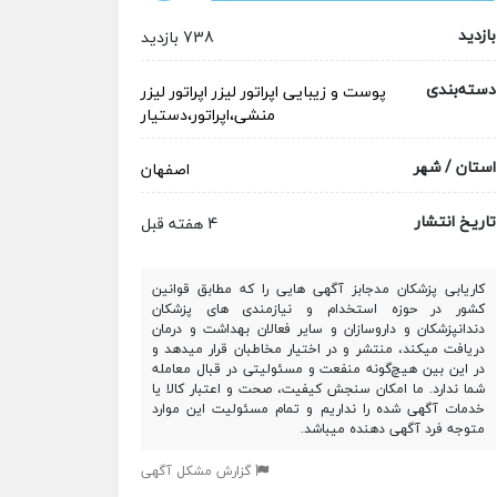
بازدید
738 بازدید
دسته‌بندی
پوست و زیبایی
اپراتور لیزر
اپراتور لیزر
منشی،اپراتور،دستیار
استان / شهر
اصفهان
تاریخ انتشار
4 هفته قبل
کاریابی پزشکان مدجابز آگهی هایی را که مطابق قوانین
کشور در حوزه استخدام و نیازمندی های پزشکان
دندانپزشکان و داروسازان و سایر فعالان بهداشت و درمان
دریافت میکند، منتشر و در اختیار مخاطبان قرار میدهد و
در این بین هیچ‌گونه منفعت و مسئولیتی در قبال معامله
شما ندارد. ما امکان سنجش کیفیت، صحت و اعتبار کالا یا
خدمات آگهی شده را نداریم و تمام مسئولیت این موارد
متوجه فرد آگهی دهنده میباشد.
گزارش مشکل آگهی