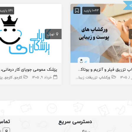
ه
1063 بازدید
1161 بازدید
تهران
ورکشاپ تزریق فیلر و آنزیم و بوتاکس فول فیس
۱۴۰
پزشک عمومی پوست
ورکشاپ تزریقات زیبایی
پوست و زیبایی
خرداد ۹, ۱۴۰۵
کارجو
کارجو
پزش
دسترسی سریع
تماس
ت
وبلاگ