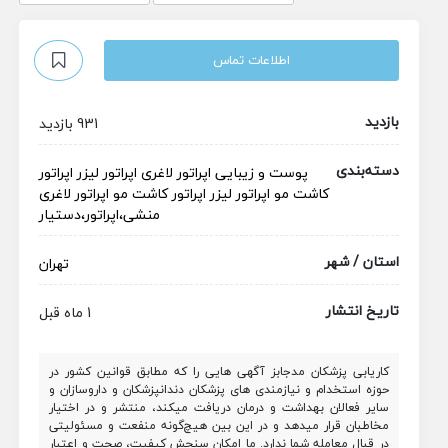
اطلاعات تماس
بازدید
931 بازدید
دسته‌بندی
پوست و زیبایی
اپراتور لاغری
اپراتور لیزر
اپراتور
کاشت مو
اپراتور لیزر
اپراتور کاشت مو
اپراتور لاغری
منشی،اپراتور،دستیار
استان / شهر
تهران
تاریخ انتشار
1 ماه قبل
کاریابی پزشکان مدجابز آگهی هایی را که مطابق قوانین کشور در
حوزه استخدام و نیازمندی های پزشکان دندانپزشکان و داروسازان و
سایر فعالان بهداشت و درمان دریافت میکند، منتشر و در اختیار
مخاطبان قرار میدهد و در این بین هیچ‌گونه منفعت و مسئولیتی
در قبال معامله شما ندارد. ما امکان سنجش کیفیت، صحت و اعتبار