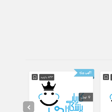
آگهی ویژه
843 بازدید
تهران
تهران