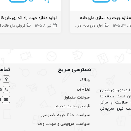
مغازه جهت راه اندازی داروخانه
۲۴, ۱۴۰۵
مطب پزشک
مطب
اجاره داروخانه
داروخانه و داروساز
تیر ۹, ۱۴۰۵
داروخانه
اجاره داروخانه
کروکی داروخانه
اج
املاک،سهام 
دسترسی سریع
تماس
ت
وبلاگ
پروفایل
شم
ازمندی‌های شغلی
یران است. هدف ما
سوالات متداول
ا
سلامت و مراکز
قوانین سایت مدجابز
ب نیرو سریع‌تر،
سیاست حفظ حریم خصوصی
سیاست مرجوعی و عودت وجه