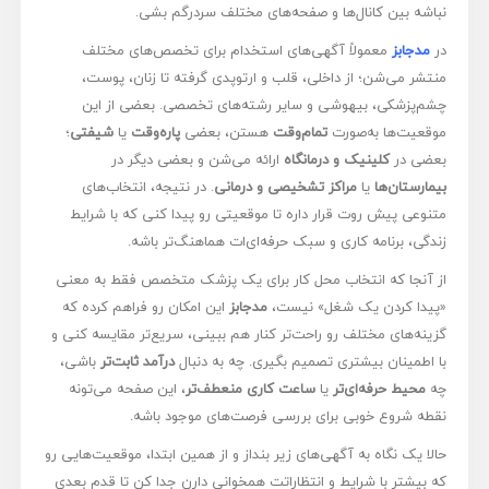
نباشه بین کانال‌ها و صفحه‌های مختلف سردرگم بشی.
در
مدجابز
معمولاً آگهی‌های استخدام برای تخصص‌های مختلف
منتشر می‌شن؛ از داخلی، قلب و ارتوپدی گرفته تا زنان، پوست،
چشم‌پزشکی، بیهوشی و سایر رشته‌های تخصصی. بعضی از این
موقعیت‌ها به‌صورت
تمام‌وقت
هستن، بعضی
پاره‌وقت
یا
شیفتی
؛
بعضی در
کلینیک و درمانگاه
ارائه می‌شن و بعضی دیگر در
بیمارستان‌ها
یا
مراکز تشخیصی و درمانی
. در نتیجه، انتخاب‌های
متنوعی پیش روت قرار داره تا موقعیتی رو پیدا کنی که با شرایط
زندگی، برنامه کاری و سبک حرفه‌ای‌ات هماهنگ‌تر باشه.
از آنجا که انتخاب محل کار برای یک پزشک متخصص فقط به معنی
«پیدا کردن یک شغل» نیست،
مدجابز
این امکان رو فراهم کرده که
گزینه‌های مختلف رو راحت‌تر کنار هم ببینی، سریع‌تر مقایسه کنی و
با اطمینان بیشتری تصمیم بگیری. چه به دنبال
درآمد ثابت‌تر
باشی،
چه
محیط حرفه‌ای‌تر
یا
ساعت کاری منعطف‌تر
، این صفحه می‌تونه
نقطه شروع خوبی برای بررسی فرصت‌های موجود باشه.
حالا یک نگاه به آگهی‌های زیر بنداز و از همین ابتدا، موقعیت‌هایی رو
که بیشتر با شرایط و انتظاراتت همخوانی دارن جدا کن تا قدم بعدی