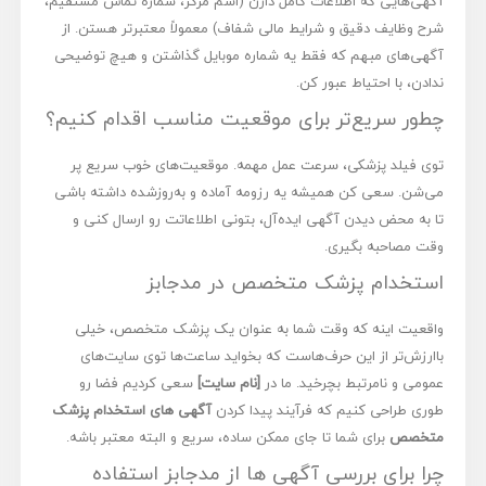
آگهی‌هایی که اطلاعات کامل دارن (اسم مرکز، شماره تماس مستقیم،
شرح وظایف دقیق و شرایط مالی شفاف) معمولاً معتبرتر هستن. از
آگهی‌های مبهم که فقط یه شماره موبایل گذاشتن و هیچ توضیحی
ندادن، با احتیاط عبور کن.
چطور سریع‌تر برای موقعیت مناسب اقدام کنیم؟
توی فیلد پزشکی، سرعت عمل مهمه. موقعیت‌های خوب سریع پر
می‌شن. سعی کن همیشه یه رزومه آماده و به‌روزشده داشته باشی
تا به محض دیدن آگهی ایده‌آل، بتونی اطلاعاتت رو ارسال کنی و
وقت مصاحبه بگیری.
استخدام پزشک متخصص در مدجابز
واقعیت اینه که وقت شما به عنوان یک پزشک متخصص، خیلی
باارزش‌تر از این حرف‌هاست که بخواید ساعت‌ها توی سایت‌های
عمومی و نامرتبط بچرخید. ما در
[نام سایت]
سعی کردیم فضا رو
طوری طراحی کنیم که فرآیند پیدا کردن
آگهی های استخدام پزشک
متخصص
برای شما تا جای ممکن ساده، سریع و البته معتبر باشه.
چرا برای بررسی آگهی ها از مدجابز استفاده