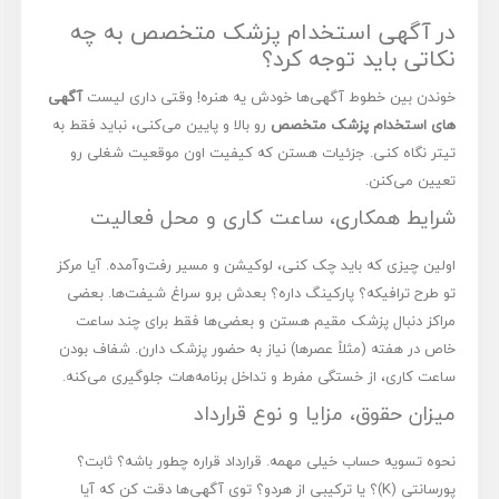
در آگهی استخدام پزشک متخصص به چه
نکاتی باید توجه کرد؟
خوندن بین خطوط آگهی‌ها خودش یه هنره! وقتی داری لیست
آگهی
های استخدام پزشک متخصص
رو بالا و پایین می‌کنی، نباید فقط به
تیتر نگاه کنی. جزئیات هستن که کیفیت اون موقعیت شغلی رو
تعیین می‌کنن.
شرایط همکاری، ساعت کاری و محل فعالیت
اولین چیزی که باید چک کنی، لوکیشن و مسیر رفت‌وآمده. آیا مرکز
تو طرح ترافیکه؟ پارکینگ داره؟ بعدش برو سراغ شیفت‌ها. بعضی
مراکز دنبال پزشک مقیم هستن و بعضی‌ها فقط برای چند ساعت
خاص در هفته (مثلاً عصرها) نیاز به حضور پزشک دارن. شفاف بودن
ساعت کاری، از خستگی مفرط و تداخل برنامه‌هات جلوگیری می‌کنه.
میزان حقوق، مزایا و نوع قرارداد
نحوه تسویه حساب خیلی مهمه. قرارداد قراره چطور باشه؟ ثابت؟
پورسانتی (K)؟ یا ترکیبی از هردو؟ توی آگهی‌ها دقت کن که آیا