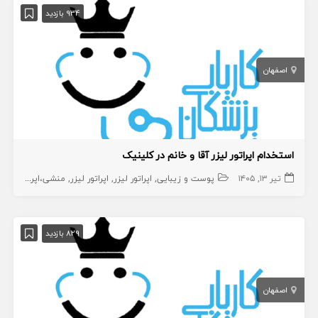
934 بازدید
اصفهان
استخدام اپراتور لیزر آقا و خانم در کلینیک
تیر ۱۳, ۱۴۰۵
پوست و زیبایی
اپراتور لیزر
اپراتور لیزر
منشی،اپراتور،دستیار
829 بازدید
اصفهان