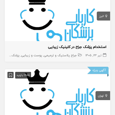
البرز
استخدام پزشک جراح در کلینیک زیبایی
تیر ۲۳, ۱۴۰۵
جراح پلاستیک و ترمیمی
پوست و زیبایی
پزشک متخصص
آگهی ویژه
1988 بازدید
تهران