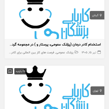
گیلان
استخدام کادر درمان (پزشک عمومی، پرستار و ) در مجموعه گردشگری
تیر ۱۵, ۱۴۰۵
پزشک عمومی
فرصت های کار بین المللی برای کادر درمان
پر
191 بازدید
تهران