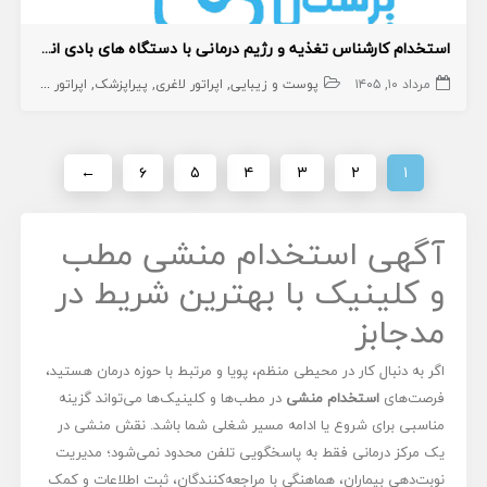
استخدام کارشناس تغذیه و رژیم درمانی با دستگاه های بادی انالیز و لاغری
مرداد ۱۰, ۱۴۰۵
پوست و زیبایی
اپراتور لاغری
پیراپزشک
اپراتور لاغری
کا
←
۶
۵
۴
۳
۲
۱
آگهی استخدام منشی مطب
و کلینیک با بهترین شریط در
مدجابز
اگر به دنبال کار در محیطی منظم، پویا و مرتبط با حوزه درمان هستید،
فرصت‌های
استخدام منشی
در مطب‌ها و کلینیک‌ها می‌تواند گزینه
مناسبی برای شروع یا ادامه مسیر شغلی شما باشد. نقش منشی در
یک مرکز درمانی فقط به پاسخگویی تلفن محدود نمی‌شود؛ مدیریت
نوبت‌دهی بیماران، هماهنگی با مراجعه‌کنندگان، ثبت اطلاعات و کمک