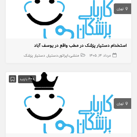
تهران
استخدام دستیار پزشک در مطب واقع در یوسف آباد
مرداد ۱۴, ۱۴۰۵
منشی،اپراتور،دستیار
دستیار پزشک
468 بازدید
تهران