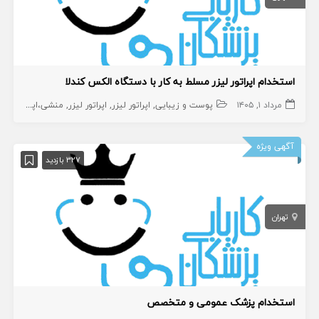
استخدام اپراتور لیزر مسلط به کار با دستگاه الکس کندلا
مرداد ۱, ۱۴۰۵
پوست و زیبایی
اپراتور لیزر
اپراتور لیزر
منشی،اپراتور،دستیار
آگهی ویژه
327 بازدید
تهران
استخدام پزشک عمومی و متخصص