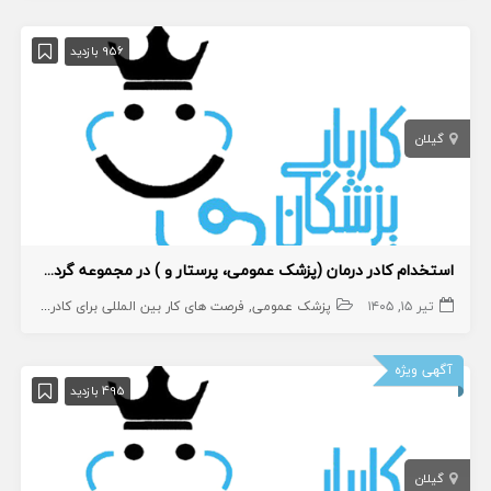
956 بازدید
گیلان
استخدام کادر درمان (پزشک عمومی، پرستار و ) در مجموعه گردشگری
تیر ۱۵, ۱۴۰۵
پزشک عمومی
فرصت های کار بین المللی برای کادر درمان
پر
آگهی ویژه
495 بازدید
گیلان