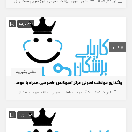
تیر ۲۳, ۱۴۰۵
کارجو
کارجو
پزشک عمومی
اورژانس
پوست و زیبایی
زیبا
826 بازدید
گیلان
تماس بگیرید
واگذاری موافقت اصولی مرکز آمبولانس خصوصی همراه با موسس و مسئول فنی
تیر ۱۶, ۱۴۰۵
سهام
موافقت اصولی
املاک،سهام و امتیاز
909 بازدید