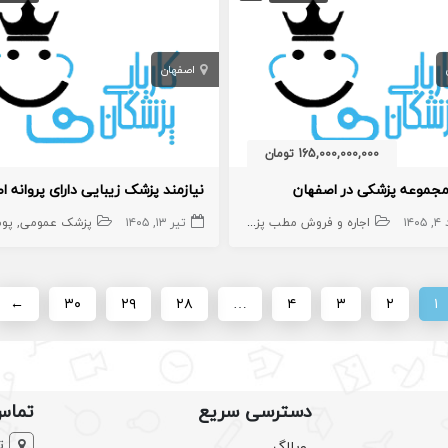
اصفهان
165,000,000,000 تومان
جموعه پزشکی در اصفهان
نیازمند پزشک زیبایی دارای پروانه ا
۱۴۰
اجاره و فروش مطب پزشک
مطب
تیر ۱۳, ۱۴۰۵
املاک،سهام و امتیاز
پزشک عمومی
پوست
←
۳۰
۲۹
۲۸
…
۴
۳
۲
۱
دسترسی سریع
تماس
ت
وبلاگ