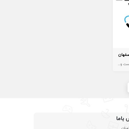
صفهان
 و زیبایی
زیبایی
پزشک عمومی پوست
 باما
هران