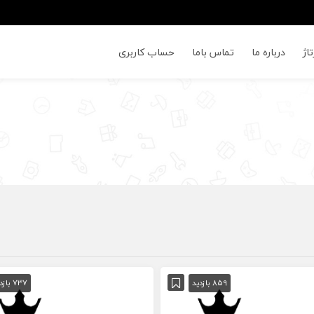
اژ
درباره ما
تماس باما
حساب کاربری
859 بازدید
737 بازدید