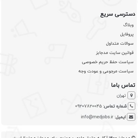
دسترسی سریع
وبلاگ
پروفایل
سوالات متداول
قوانین سایت مدجابز
سیاست حفظ حریم خصوصی
سیاست مرجوعی و عودت وجه
تماس باما
تهران
شماره تماس:
09207820045
ایمیل:
info@medjobs.ir
مدجابز ۱۴۰۰ | کلیه حقوق مادی و معنوی برای مدجابز محفوظ است.