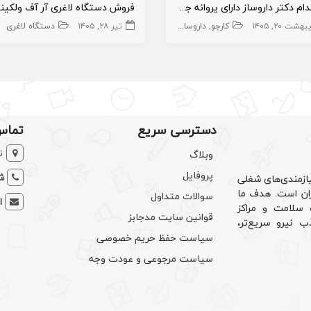
استخدام دکتر داروساز دارای پروانه جهت تاسیس داروخانه
طب
هشت ۲۰, ۱۴۰۵
درمانگاه و بیمارستان
کارجو
داروساز
تیر ۲۸, ۱۴۰۵
مسئول فنی داروخانه
داروخانه و داروساز
دستگاه لاغری
مسئول 
دسترسی سریع
تماس
ت
وبلاگ
پروفایل
شم
ازمندی‌های شغلی
یران است. هدف ما
سوالات متداول
ا
سلامت و مراکز
قوانین سایت مدجابز
ب نیرو سریع‌تر،
سیاست حفظ حریم خصوصی
سیاست مرجوعی و عودت وجه