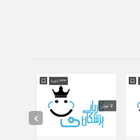
آگهی ویژه
333 بازدید
تهران
تهران