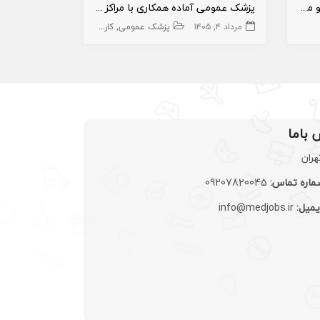
فروش دستگاه لاغری آر آف ولکینو معروف به آتشفشان لاغری
پزشک عمومی آماده همکاری با مراکز طب کار و پزشک سازمانی
فنی
مرداد ۴, ۱۴۰۵
پزشک عمومی
کارجو
مطب
تیر ۱, ۱۴۰۵
درمانگاه و بیمارست
 باما
هران
اره تماس:
09207820045
یمیل:
info@medjobs.ir