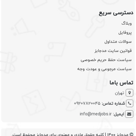
دسترسی سریع
وبلاگ
پروفایل
سوالات متداول
قوانین سایت مدجابز
سیاست حفظ حریم خصوصی
سیاست مرجوعی و عودت وجه
تماس باما
تهران
شماره تماس:
09207820045
ایمیل:
info@medjobs.ir
مدجابز ۱۴۰۰ | کلیه حقوق مادی و معنوی برای مدجابز محفوظ است.