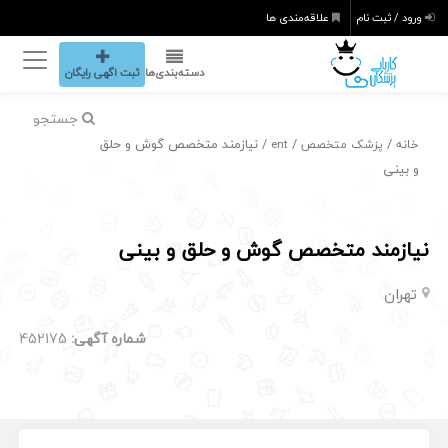
ورود / ثبت نام
علاقه‌مندی ها
دسته‌بندی‌ها
ثبت اگهی رایگان
جستجو
/
/
/ نیازمند متخصص گوش و حلق
خانه
پزشک متخصص
ent
و بینی
نیازمند متخصص گوش و حلق و بینی
تهران
شماره آگهی:
452175