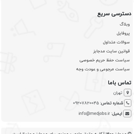
دسترسی سریع
وبلاگ
پروفایل
سوالات متداول
قوانین سایت مدجابز
سیاست حفظ حریم خصوصی
سیاست مرجوعی و عودت وجه
تماس باما
تهران
شماره تماس:
09207820045
ایمیل:
info@medjobs.ir
مدجابز ۱۴۰۰ | کلیه حقوق مادی و معنوی برای مدجابز محفوظ است.