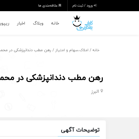
ورود / ثبت نام
علاقه‌مندی ها
خانه
وبلاگ
اخبار
ریپورت
/
/ رهن مطب دندانپزشکی در محم
خانه
املاک،سهام و امتیاز
رهن مطب دندانپزشکی در محم
البرز
توضیحات آگهی