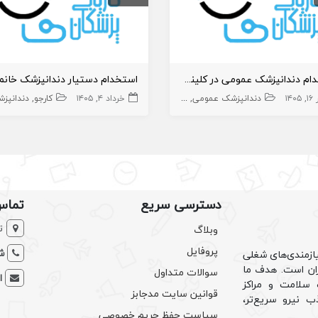
استخدام دندانپزشک عمومی در کلینیک اکسین واقع در عظیمیه کرج
۱۴۰۵
دندانپزشک عمومی
دندانپزشک
خرداد ۴, ۱۴۰۵
کارجو
دندانپز
دسترسی سریع
تماس
ت
وبلاگ
پروفایل
شم
ازمندی‌های شغلی
یران است. هدف ما
سوالات متداول
ا
سلامت و مراکز
قوانین سایت مدجابز
ب نیرو سریع‌تر،
سیاست حفظ حریم خصوصی