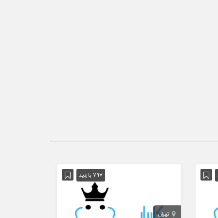
797 بازدید
تهران
البرز