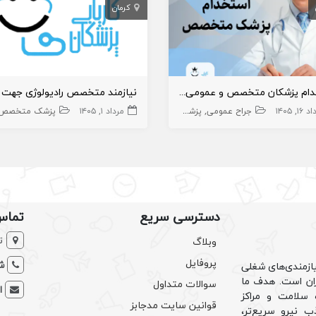
کرمان
استخدام پزشکان متخصص و عمومی در ساختمان پزشکان فعال در اسلامشهر
۱۶, ۱۴۰۵
جراح
داروخانه و داروساز
جراح عمومی
ارتوپد
پزشک عمومی
قلب و عروق
رادیولوژی
مرداد ۱, ۱۴۰۵
جراح پلاستیک و ترمیمی
بیهوشی و درد
پزشک متخصص
دسترسی سریع
تماس
ت
وبلاگ
پروفایل
شم
ازمندی‌های شغلی
یران است. هدف ما
سوالات متداول
ا
سلامت و مراکز
قوانین سایت مدجابز
ب نیرو سریع‌تر،