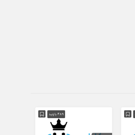
آگهی ویژه
489 بازدید