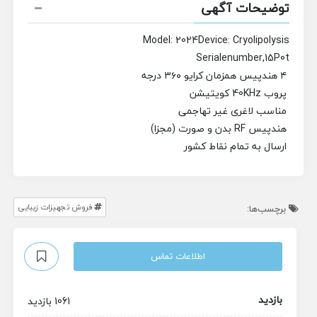
توضیحات آگهی
Model: 2024
Device: Cryolipolysis
Serialenumber,15P0t
۴ هندپیس همزمان کرایو ۳۶۰ درجه
پروب 40KHz کویتیشن
مناسب لاغری غیر تهاجمی
هندپیس RF بدن و صورت (مجزا)
ارسال به تمام نقاط کشور
فروش تجهیزات زیبایی
برچسب‌ها:
اطلاعات تماس
بازدید
1061 بازدید