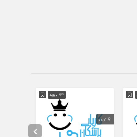
932 بازدید
تهران
تهران