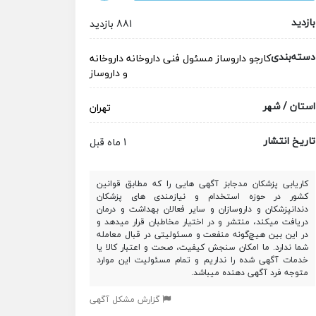
بازدید
881 بازدید
دسته‌بندی
کارجو
داروساز
مسئول فنی داروخانه
داروخانه
و داروساز
استان / شهر
تهران
تاریخ انتشار
1 ماه قبل
کاریابی پزشکان مدجابز آگهی هایی را که مطابق قوانین
کشور در حوزه استخدام و نیازمندی های پزشکان
دندانپزشکان و داروسازان و سایر فعالان بهداشت و درمان
دریافت میکند، منتشر و در اختیار مخاطبان قرار میدهد و
در این بین هیچ‌گونه منفعت و مسئولیتی در قبال معامله
شما ندارد. ما امکان سنجش کیفیت، صحت و اعتبار کالا یا
خدمات آگهی شده را نداریم و تمام مسئولیت این موارد
متوجه فرد آگهی دهنده میباشد.
گزارش مشکل آگهی