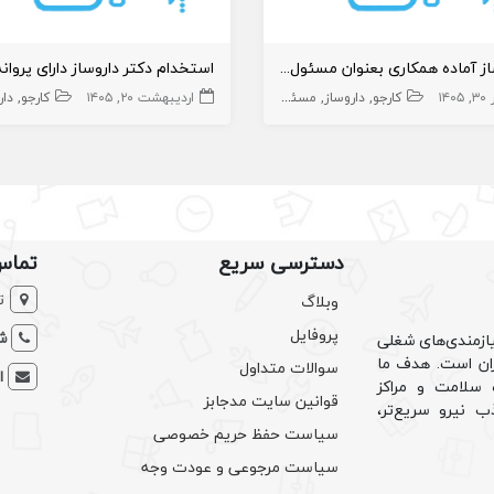
داروساز آماده همکاری بعنوان مسئول فنی یا قائم مقام ثابت
۱۴۰۵
کارجو
داروساز
مسئول فنی داروخانه
قائم مقام
اردیبهشت ۲۰, ۱۴۰۵
داروخانه و داروساز
کارجو
دار
دسترسی سریع
تماس
ت
وبلاگ
پروفایل
شم
ازمندی‌های شغلی
یران است. هدف ما
سوالات متداول
ا
سلامت و مراکز
قوانین سایت مدجابز
ب نیرو سریع‌تر،
سیاست حفظ حریم خصوصی
سیاست مرجوعی و عودت وجه