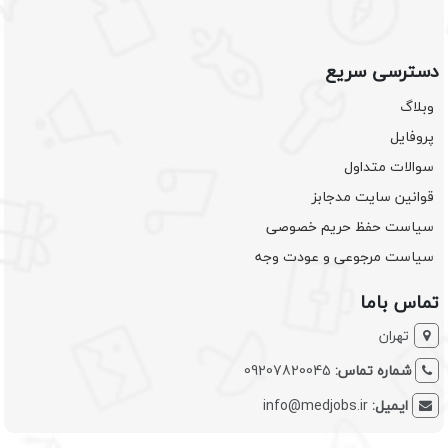
دسترسی سریع
وبلاگ
پروفایل
سوالات متداول
قوانین سایت مدجابز
سیاست حفظ حریم خصوصی
سیاست مرجوعی و عودت وجه
تماس باما
تهران
شماره تماس:
09207820045
ایمیل:
info@medjobs.ir