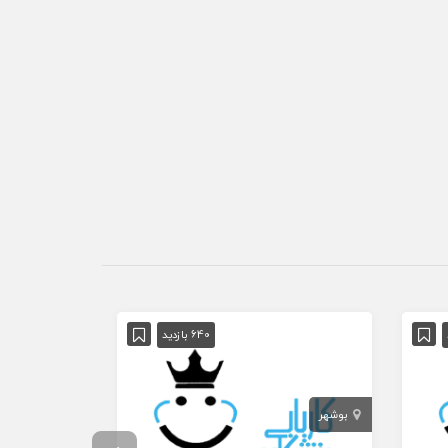
640 بازدید
بوشهر
تهران