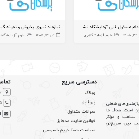
استخدام مسئول فنی آزمایشگاه تشخیص طبی
۱۴۰۵
گاه
متخصص پاتولوژی
علوم آزمایشگاهی
دکتری علوم آزمایشگاهی
تیر ۱۳, ۱۴۰۵
مسئول فنی آزمایشگاه
ورکشاپ علوم آزمایشگاهی
علوم آزمایشگاه
م
دسترسی سریع
تماس
ت
وبلاگ
پروفایل
شم
ازمندی‌های شغلی
یران است. هدف ما
سوالات متداول
ا
سلامت و مراکز
قوانین سایت مدجابز
ب نیرو سریع‌تر،
سیاست حفظ حریم خصوصی