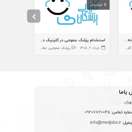
خوزستان
تهران
استخدام پزشک عمومی دارای پروانه شهرقدس
استخدام پزشک عمومی در کلینیک درمانی
استخدام پزش
کارجو
زیبایی
خرداد ۹, ۱۴۰۵
پزشک عمومی
مطب
تیر ۲۲, ۱۴۰۵
درمانگاه و بیمارستان
 باما
هران
اره تماس:
09207820045
یمیل:
info@medjobs.ir