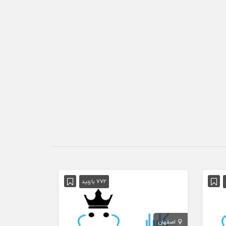
772 بازدید
اصفهان
تهران