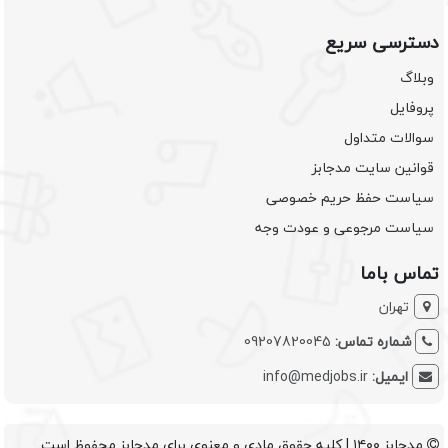
دسترسی سریع
وبلاگ
پروفایل
سوالات متداول
قوانین سایت مدجابز
سیاست حفظ حریم خصوصی
سیاست مرجوعی و عودت وجه
تماس باما
تهران
شماره تماس:
09207820045
ایمیل:
info@medjobs.ir
مدجابز ۱۴۰۰ | کلیه حقوق مادی و معنوی برای مدجابز محفوظ است.