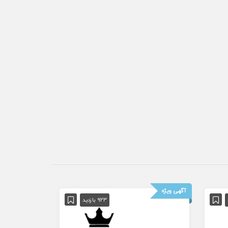
آگهی ویژه
923 بازدید