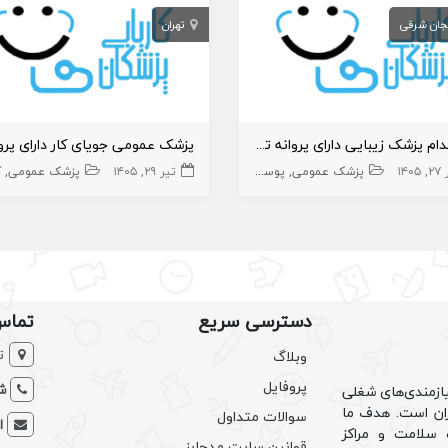
یجان شرقی
تهران
استخدام پزشک زیبایی دارای پروانه تبریز
۱۴۰۵
پزشک عمومی
پوست و زیبایی
زیبایی
تیر ۲۹, ۱۴۰۵
پزشک عمومی پوست
پزشک عمومی
ک
دسترسی سریع
تماس
ت
وبلاگ
پروفایل
شم
ازمندی‌های شغلی
یران است. هدف ما
سوالات متداول
ا
سلامت و مراکز
قوانین سایت مدجابز