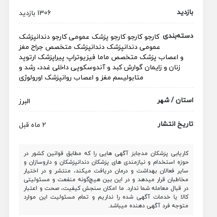
بازدید
1306 بازدید
دسته‌بندی
کارجو
کارجو
کارجو
پزشک عمومی
کارجو
دندانپزشک
عمومی
دندانپزشک
دندانپزشک متخصص
جراح مغز
و اعصاب
پزشک متخصص
ماما
فیزیوتراپ
پیراپزشک
ارتوپد
زنان و زایمان
گوارش کبد و آندوسکوپی
داخلی
غدد، رشد و
متابولیسم
مغز و اعصاب
روانپزشک
اورولوژی
استان / شهر
البرز
تاریخ انتشار
2 ماه قبل
کاریابی پزشکان مدجابز آگهی هایی را که مطابق قوانین کشور در
حوزه استخدام و نیازمندی های پزشکان دندانپزشکان و داروسازان و
سایر فعالان بهداشت و درمان دریافت میکند، منتشر و در اختیار
مخاطبان قرار میدهد و در این بین هیچ‌گونه منفعت و مسئولیتی
در قبال معامله شما ندارد. ما امکان سنجش کیفیت، صحت و اعتبار
کالا یا خدمات آگهی شده را نداریم و تمام مسئولیت این موارد
متوجه فرد آگهی دهنده میباشد.