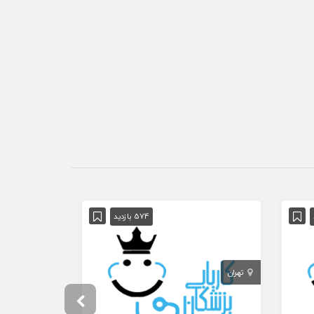
آگهی ویژه
574 بازدید
تهران
تهران