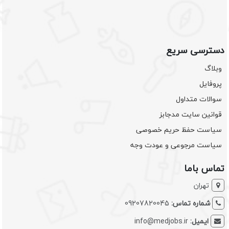
دسترسی سریع
وبلاگ
پروفایل
سوالات متداول
قوانین سایت مدجابز
سیاست حفظ حریم خصوصی
سیاست مرجوعی و عودت وجه
تماس باما
تهران
شماره تماس:
09207820045
ایمیل:
info@medjobs.ir