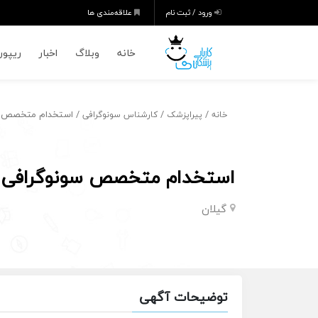
ورود / ثبت نام
علاقه‌مندی ها
خانه
وبلاگ
اخبار
ریپورت
/
/
/ استخدام متخصص سو
خانه
پیراپزشک
کارشناس سونوگرافی
استخدام متخصص سونوگرافی ب
گیلان
توضیحات آگهی