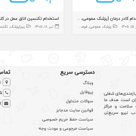
استخدام کادر درمان (پزشک عمومی، پرستار و ) در مجموعه گردشگری
استخدام تکنسین اتاق عمل در کل
۱۴۰۵
پزشک عمومی
فرصت های کار بین المللی برای کادر درمان
تیر ۱۸, ۱۴۰۵
پیراپزشک
پرستار و بهیار
تکنسین ات
دسترسی سریع
تماس
ت
وبلاگ
پروفایل
شم
ازمندی‌های شغلی
یران است. هدف ما
سوالات متداول
ا
سلامت و مراکز
قوانین سایت مدجابز
ب نیرو سریع‌تر،
سیاست حفظ حریم خصوصی
سیاست مرجوعی و عودت وجه