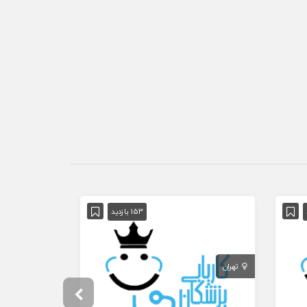
153 بازدید
تهران
تهران