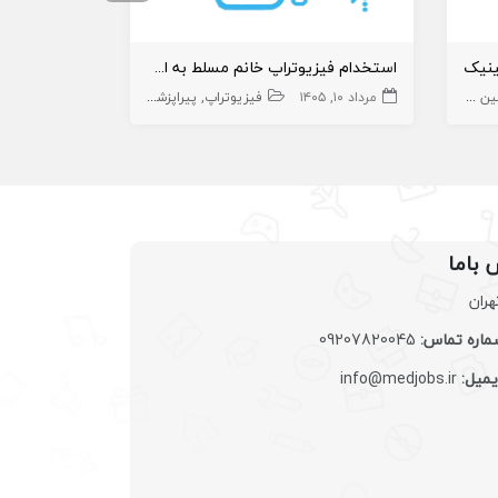
ینیک
استخدام فیزیوتراپ خانم مسلط به اختلالات کف لگن
اق عمل
پیراپزشک
مرداد ۱۰, ۱۴۰۵
منشی،اپراتور،دستیار
مهاجرت
فیزیوتراپ
پیراپزشک
خرداد ۲۳, ۱۴۰۵
 باما
هران
اره تماس:
09207820045
یمیل:
info@medjobs.ir