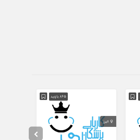
865 بازدید
البرز
تهران