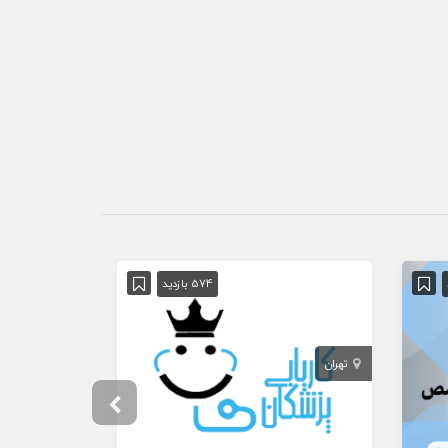
574 بازدید
تهران
فارس