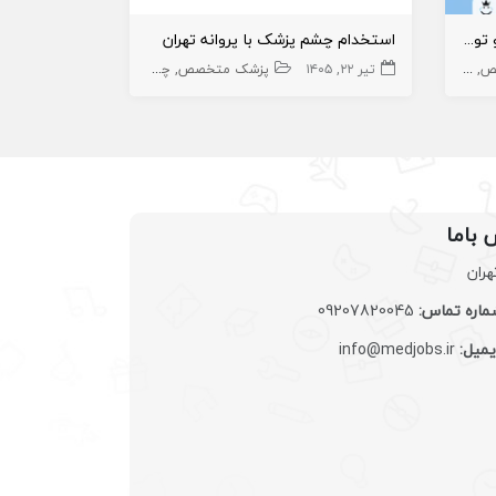
استخدام متخصص طب فیزیکی و توانبخشی در کلینیک
استخدام چشم پزشک با پروانه تهران
نیازمند پز
ص
طب فیزیکی
تیر ۲۲, ۱۴۰۵
پزشک متخصص
چشم
تیر ۱۱, ۱۴۰۵
 باما
هران
اره تماس:
09207820045
یمیل:
info@medjobs.ir