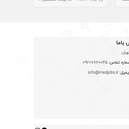
 باما
هران
اره تماس:
09207820045
یمیل:
info@medjobs.ir