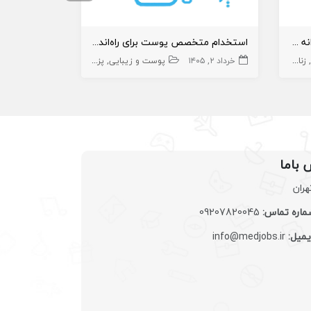
استخدام متخصص زنان دارای پروانه پردیس
استخدام متخصص پوست برای راه‌اندازی مرکز زیبایی
زنان و زایمان
خرداد ۲, ۱۴۰۵
پوست و زیبایی
پزشک متخصص
تیر ۱۳, ۱۴۰۵
پوست
پزش
 باما
هران
اره تماس:
09207820045
یمیل:
info@medjobs.ir