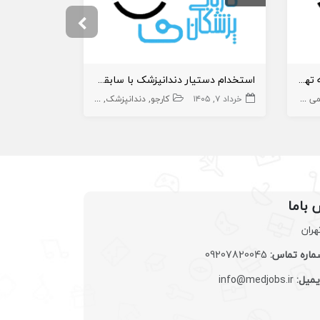
استخدام دندانپزشکان دارای پروانه تهران
استخدام دستیار دندانپزشک با سابقه کار
بایی
خرداد ۷, ۱۴۰۵
دندانپزشک عمومی
کارجو
جراح فک و صورت
دندانپزشک
دندانپزشک
دستیار دنداپزشک
خرداد ۲, ۱۴۰۵
دندانپزشک متخصص
د
 باما
هران
اره تماس:
09207820045
یمیل:
info@medjobs.ir