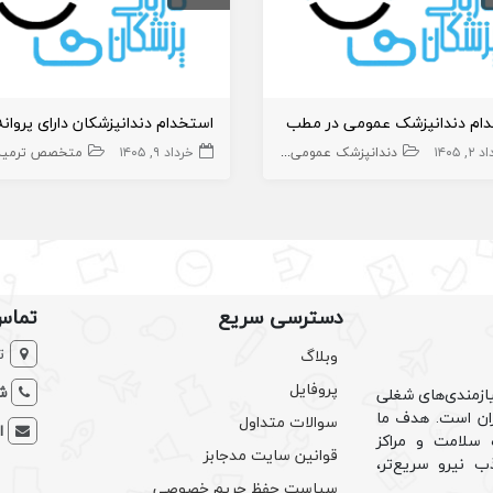
ام دندانپزشک عمومی در مطب
۲, ۱۴۰۵
 عمومی
دندانپزشک
دندانپزشک عمومی
دندانپزشک
خرداد ۹, ۱۴۰۵
متخصص ترمیمی و زی
دسترسی سریع
تماس
ت
وبلاگ
پروفایل
شم
ازمندی‌های شغلی
یران است. هدف ما
سوالات متداول
ا
سلامت و مراکز
قوانین سایت مدجابز
ب نیرو سریع‌تر،
سیاست حفظ حریم خصوصی