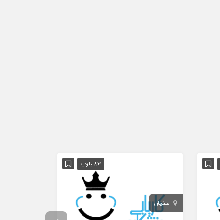
861 بازدید
اصفهان
تهران