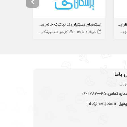
استخدام دندانپزشک عمومی در نظرآباد
استخدام دستیار دندانپزشک خانم مجرد با سابقه کار
استخدام دست
می
دندانپزشک
خرداد ۲, ۱۴۰۵
کارجو
دندانپزشک
دستیار دنداپزشک
اردیبهشت ۱۹, ۱۴۰۵
 باما
هران
اره تماس:
09207820045
یمیل:
info@medjobs.ir