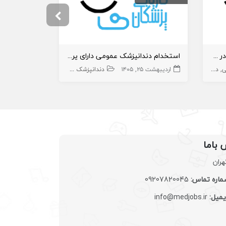
استخدام دندانپزشک دارای پروانه در قزوین
استخدام دندانپزشک عمومی دارای پروانه در مطب
استخدام دند
ی
دندانپزشک
اردیبهشت ۲۵, ۱۴۰۵
دندانپزشک عمومی
دندانپزشک
مرداد ۱۶, ۱۴۰۵
ژنتیک و
 باما
هران
اره تماس:
09207820045
یمیل:
info@medjobs.ir