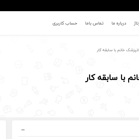
اژ
درباره ما
تماس باما
حساب کاربری
نپزشک خانم با سابقه کار
م با سابقه کار