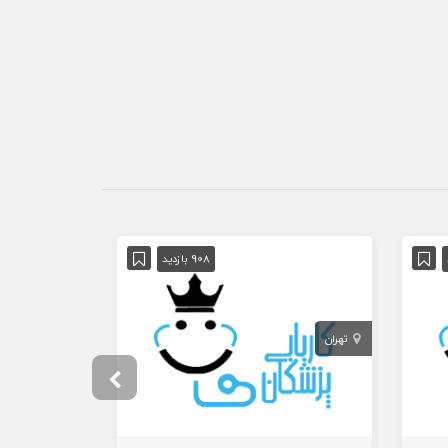
908 بازدید
تهران
تهران