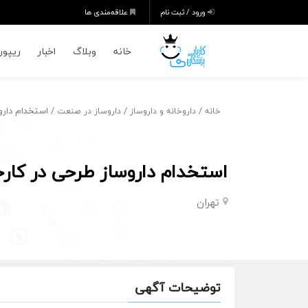
ورود / ثبت نام
علاقه‌مندی ها
خانه
وبلاگ
اخبار
ریپورت
/
/
/ استخدام داروس
خانه
داروخانه و داروساز
داروساز در صنعت
استخدام داروساز طرحی در کارخ
تهران
توضیحات آگهی