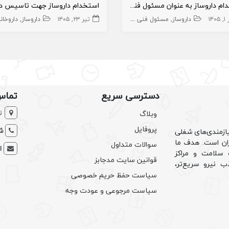
استخدام داروساز به عنوان مسئول فنی
۱۴۰
وخانه و داروساز
داروساز
مسئول فنی داروخانه
تیر ۲۳, ۱۴۰۵
داروخانه و داروساز
داروساز
داروخانه و د
دسترسی سریع
تماس
ت
وبلاگ
پروفایل
شم
ازمندی‌های شغلی
یران است. هدف ما
سوالات متداول
ا
سلامت و مراکز
قوانین سایت مدجابز
ب نیرو سریع‌تر،
سیاست حفظ حریم خصوصی
سیاست مرجوعی و عودت وجه