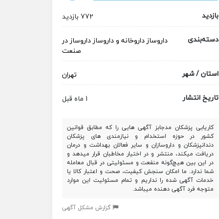
بازدید
772 بازدید
دسته‌بندی
داروساز
داروخانه و داروساز
داروساز در
صنعت
استان / شهر
تهران
تاریخ انتشار
1 ماه قبل
کاریابی پزشکان مدجابز آگهی هایی را که مطابق قوانین
کشور در حوزه استخدام و نیازمندی های پزشکان
دندانپزشکان و داروسازان و سایر فعالان بهداشت و درمان
دریافت میکند، منتشر و در اختیار مخاطبان قرار میدهد و
در این بین هیچ‌گونه منفعت و مسئولیتی در قبال معامله
شما ندارد. ما امکان سنجش کیفیت، صحت و اعتبار کالا یا
خدمات آگهی شده را نداریم و تمام مسئولیت این موارد
متوجه فرد آگهی دهنده میباشد.
گزارش مشکل آگهی